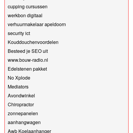
cupping cursussen
werkbon digitaal
verhuurmakelaar apeldoorn
security ict
Kouddouchenvoordelen
Besteed je SEO uit
www.bouw-radio.nl
Edelstenen pakket
No Xplode
Mediators
Avondwinkel
Chiropractor
zonnepanelen
aanhangwagen
Awb Koelaanhanger